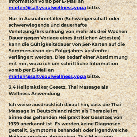
Information vorab per E-Mail an
marlen@saltysoulwellness.yoga
bitte.
Nur in Ausnahmefällen (Schwangerschaft oder
schwerwiegende und dauerhafte
Verletzung/Erkrankung von mehr als drei Wochen
Dauer gegen Vorlage eines ärztlichen Attestes)
kann die Gültigkeitsdauer von 5er-Karten auf die
Sommersaison des Folgejahres kostenfrei
verlängert werden. Dies bedarf einer Abstimmung
mit mir, wozu ich um schriftliche Information
vorab per E-Mail an
marlen@saltysoulwellness.yoga
bitte.
3.4 Heilpraktiker Gesetz, Thai Massage als
Wellness Anwendung
Ich weise ausdrücklich darauf hin, dass die Thai
Massage in Deutschland nicht als Therapie im
Sinne des geltenden Heilpraktiker Gesetzes von
1939 anerkannt ist. Es werden keine Diagnosen
gestellt, Symptome behandelt oder irgendwelche
Heilversprechen abgegeben. Thai Massagen